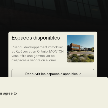
Espaces disponibles
Pilier du développement immobilier
au Québec et en Ontario, MONTONI
vous offre une gamme variée
d'espaces à vendre ou à louer.
Découvrir les espaces disponibles
Travailler chez Montoni
u agree to
Bâtissez votre carrière au sein d'une
entreprise engagée, qui mise sur
l'épanouissement de ses équipes et