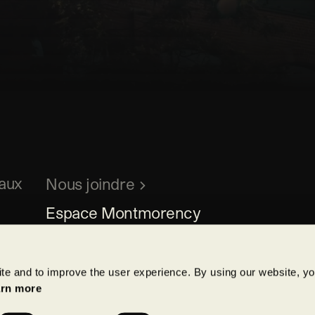
aux
Nous joindre
Espace Montmorency

600, rue Lucien-Paiement, suite 200

Laval, Québec , H7N 0H7
site and to improve the user experience. By using our website, yo
450 978-7500
rn more