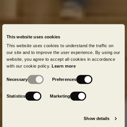
This website uses cookies
This website uses cookies to understand the traffic on
our site and to improve the user experience. By using our
website, you agree to accept all cookies in accordance
with our cookie policy.
Learn more
Construction durable
L'édification d'un patrimoine
Consent
Necessary
Preferences
Selection
plus solide, plus durable
Nos exigences de qualité cohabitent avec notre
Statistics
Marketing
promesse de durabilité. Tout en visant à diminuer
notre empreinte environnementale, nos équipes
adhèrent aux normes les plus élevées en matière
Show details
d'efficacité, de sûreté et de sécurité.