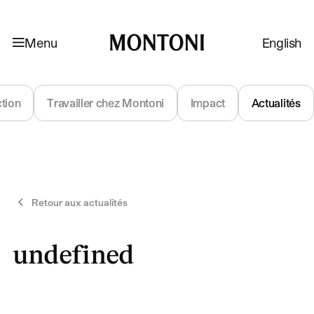
Aller à la navigation
Aller au contenu
Menu
English
Montoni
ction
Travailler chez Montoni
Impact
Actualités
Retour aux actualités
undefined