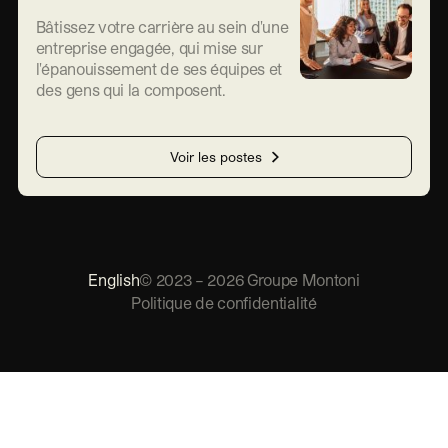
Bâtissez votre carrière au sein d'une
entreprise engagée, qui mise sur
l'épanouissement de ses équipes et
des gens qui la composent.
Voir les postes
English
©
2023
–
2026
Groupe Montoni
Politique de confidentialité