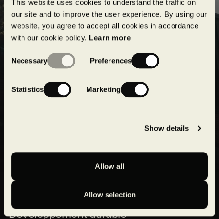
This website uses cookies to understand the traffic on
projets en cours et à venir !
our site and to improve the user experience. By using our
website, you agree to accept all cookies in accordance
Soumettre
with our cookie policy.
Learn more
Consent
Necessary
Preferences
Selection
Statistics
Marketing
Show details
Allow all
Expertises
Réalisations
Allow selection
Développement durable