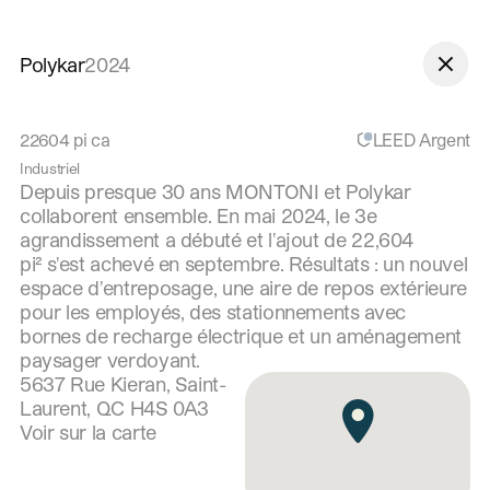
Aller à la navigation
Aller au contenu
Polykar
2024
22604
pi ca
LEED Argent
Industriel
Depuis presque 30 ans MONTONI et Polykar
collaborent ensemble. En mai 2024, le 3e
agrandissement a débuté et l'ajout de 22,604
pi² s'est achevé en septembre. Résultats : un nouvel
espace d'entreposage, une aire de repos extérieure
pour les employés, des stationnements avec
bornes de recharge électrique et un aménagement
paysager verdoyant.
5637 Rue Kieran, Saint-
Laurent, QC H4S 0A3
Voir sur la carte