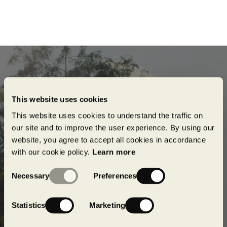
This website uses cookies
This website uses cookies to understand the traffic on
our site and to improve the user experience. By using our
website, you agree to accept all cookies in accordance
with our cookie policy.
Learn more
Consent
Necessary
Preferences
Selection
Abonnez-vous à notre infolettre
Statistics
Marketing
Abonnez-vous à notre infolettre pour rester
informé de nos dernières nouvelles concernant nos