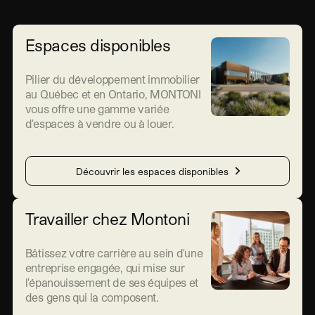
Espaces disponibles
Pilier du développement immobilier
au Québec et en Ontario, MONTONI
vous offre une gamme variée
d'espaces à vendre ou à louer.
Découvrir les espaces disponibles
Travailler chez Montoni
Bâtissez votre carrière au sein d'une
entreprise engagée, qui mise sur
l'épanouissement de ses équipes et
des gens qui la composent.