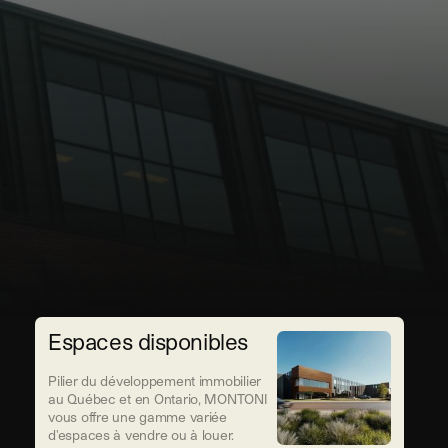
Soumettre
Espaces disponibles
Pilier du développement immobilier
au Québec et en Ontario, MONTONI
vous offre une gamme variée
d'espaces à vendre ou à louer.