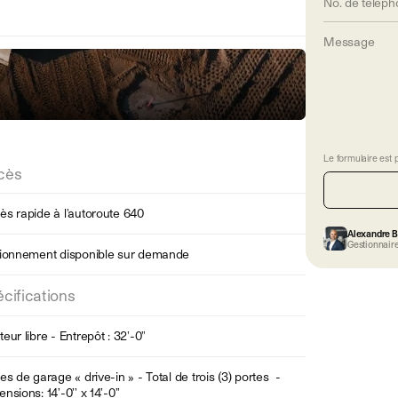
Le formulaire est 
cès
s rapide à l'autoroute 640
Alexandre 
Gestionnaire
tionnement disponible sur demande
cifications
eur libre - Entrepôt : 32'-0"
es de garage « drive-in » - Total de trois (3) portes -
nsions: 14’-0’’ x 14’-0’’