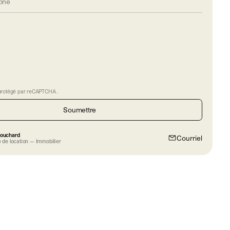
protégé par
reCAPTCHA
.
Soumettre
Bouchard
Courriel
 de location — Immobilier