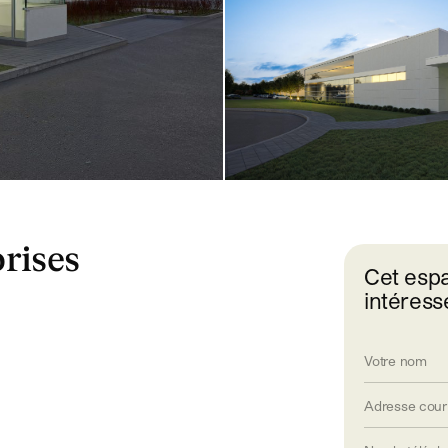
rises
Cet esp
intéress