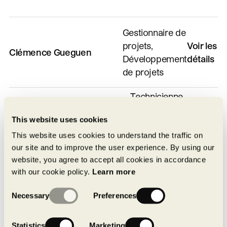
Gestionnaire de
projets,
Voir les
Clémence Gueguen
Développement
détails
de projets
Technicienne,
Comptes
Voir les
This website uses cookies
Cris Marino
payables,
détails
Finance —
This website uses cookies to understand the traffic on
our site and to improve the user experience. By using our
Construction
website, you agree to accept all cookies in accordance
with our cookie policy.
Learn more
Assistante,
Voir les
Consent
Dalia Jaafar
Designer
Necessary
Preferences
détails
Selection
d'intérieur
Statistics
Marketing