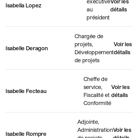
exécutive
Voir les
Isabella Lopez
au
détails
président
Chargée de
projets,
Voir les
Isabelle Deragon
Développement
détails
de projets
Cheffe de
service,
Voir les
Isabelle Fecteau
Fiscalité et
détails
Conformité
Adjointe,
Administration
Voir les
Isabelle Rompre
de projets,
détails