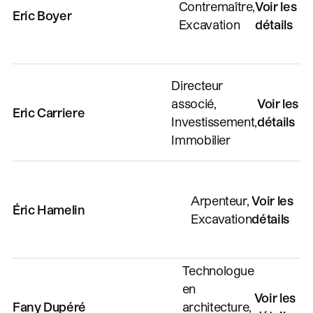
Contremaître,
Voir les
Eric Boyer
Excavation
détails
Directeur
associé,
Voir les
Eric Carriere
Investissement,
détails
Immobilier
Arpenteur,
Voir les
Éric Hamelin
Excavation
détails
Technologue
en
Voir les
Fany Dupéré
architecture,