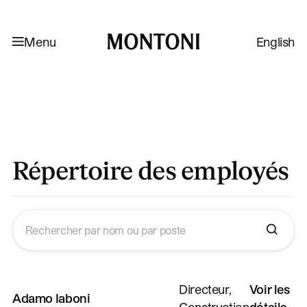
Aller à la navigation
Aller au contenu
Menu
English
Montoni
Répertoire des employés
Directeur,
Voir les
Adamo Iaboni
Construction
détails