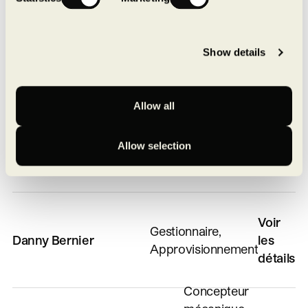
Superviseur
Voir les
Daniel Boisvert
Show details
de Site
détails
Allow all
Gérant de
Voir les
Danny Balanta
Projets,
Allow selection
détails
Construction
Voir
Gestionnaire,
Danny Bernier
les
Approvisionnement
détails
Concepteur