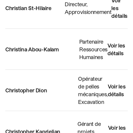
Voir
Directeur,
Christian St-Hilaire
les
Approvisionnement
détails
Partenaire
Voir les
Christina Abou-Kalam
Ressources
détails
Humaines
Opérateur
de pelles
Voir les
Christopher Dion
mécaniques,
détails
Excavation
Gérant de
Voir les
Christopher Kaprielian
projets,