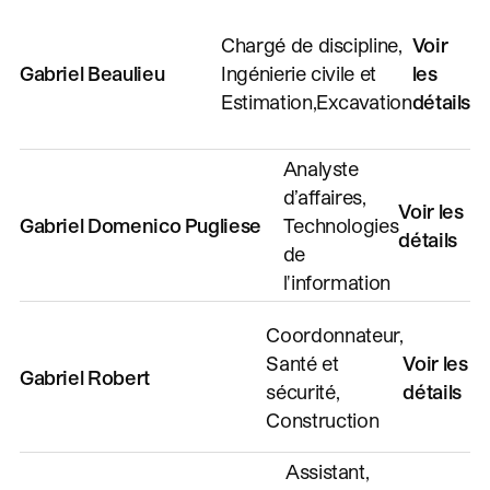
Chargé de discipline,
Voir
Gabriel Beaulieu
Ingénierie civile et
les
Estimation,Excavation
détails
Analyste
d’affaires,
Voir les
Gabriel Domenico Pugliese
Technologies
détails
de
l'information
Coordonnateur,
Santé et
Voir les
Gabriel Robert
sécurité,
détails
Construction
Assistant,