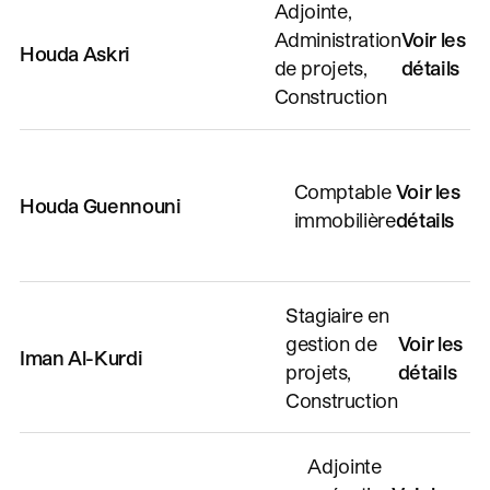
Adjointe,
Administration
Voir les
Houda Askri
de projets,
détails
Construction
Comptable
Voir les
Houda Guennouni
immobilière
détails
Stagiaire en
gestion de
Voir les
Iman Al-Kurdi
projets,
détails
Construction
Adjointe