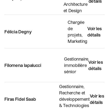
détails
Architecture
et Design
Chargée
de
Voir les
Félicia Degny
projets,
détails
Marketing
Gestionnaire
Voir les
Filomena Iapalucci
immobilière
détails
sénior
Gestionnaire,
Recherche et
Voir les
Firas Fidel Saab
développement
détails
& Technologies