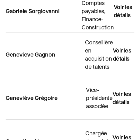
Comptes
Voir les
Gabriele Sorgiovanni
payables,
détails
Finance-
Construction
Conseillère
en
Voir les
Genevieve Gagnon
acquisition
détails
de talents
Vice-
Voir les
Geneviève Grégoire
présidente
détails
associée
Chargée
Voir les