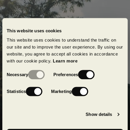
This website uses cookies
This website uses cookies to understand the traffic on
our site and to improve the user experience. By using our
website, you agree to accept all cookies in accordance
Abonnez-vous à notre infolettre
with our cookie policy.
Learn more
Abonnez-vous à notre infolettre pour rester
Consent
informé de nos dernières nouvelles concernant nos
Necessary
Preferences
Selection
projets en cours et à venir !
Statistics
Marketing
Soumettre
Show details