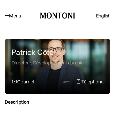
Aller à la navigation
Aller au contenu
Menu
English
Montoni
Patrick Côté
Directeur, Développement durable
Courriel
Téléphone
Description