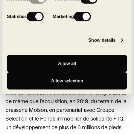
Selection
et la gestion immobilière. Membre agréé LEED du
Conseil du bâtiment durable du Canada, MONTONI
Statistics
Marketing
mise sur la construction d’un patrimoine durable
fondé sur une expertise de pointe. Le Groupe
2
Show details
cumule plus de 4,3 millions de pi
de bâtiments
certifiés LEED.
Allow all
Parmi les dernières réalisations du développeur
figurent Espace Montmorency, un complexe
Allow selection
multifonctionnel de plus de 450 millions de dollars
situé sur la station de métro Montmorency à Laval,
de même que l’acquisition, en 2019, du terrain de la
brasserie Molson, en partenariat avec Groupe
Sélection et le Fonds immobilier de solidarité FTQ,
un développement de plus de 6 millions de pieds