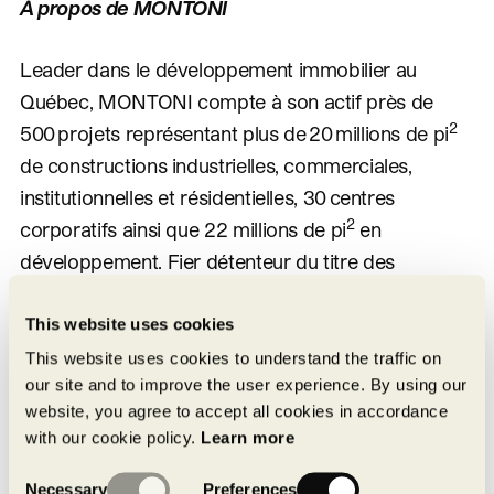
À propos de MONTONI
Leader dans le développement immobilier au
Québec, MONTONI compte à son actif près de
2
500 projets représentant plus de 20 millions de pi
de constructions industrielles, commerciales,
institutionnelles et résidentielles, 30 centres
2
corporatifs ainsi que 22 millions de pi
en
développement. Fier détenteur du titre des
Sociétés les mieux gérées au Canada depuis
20 ans, le Groupe Montoni a réussi à se tailler une
This website uses cookies
place de choix grâce à son portefeuille de terrains
This website uses cookies to understand the traffic on
our site and to improve the user experience. By using our
d’envergure dans la région métropolitaine.
website, you agree to accept all cookies in accordance
L’entreprise se démarque par l’offre d’une gamme
with our cookie policy.
Learn more
complète de services couvrant la promotion, la
Consent
construction – de l’excavation au design intérieur –
Necessary
Preferences