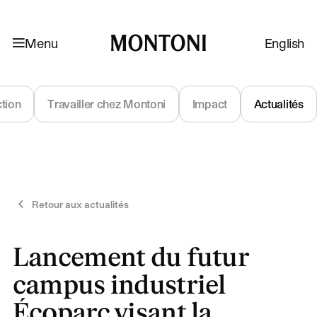
Aller à la navigation
Aller au contenu
Menu
English
Montoni
ction
Travailler chez Montoni
Impact
Actualités
Retour aux actualités
Lancement du futur
campus industriel
Écoparc visant la