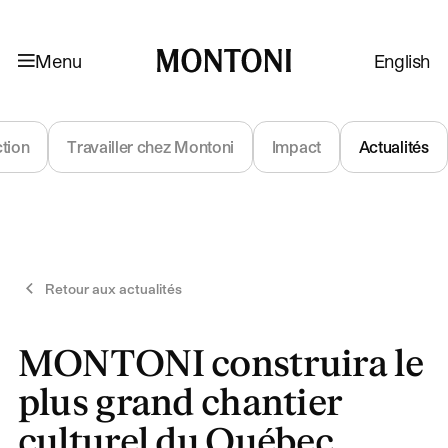
Aller à la navigation
Aller au contenu
Menu
English
Montoni
ction
Travailler chez Montoni
Impact
Actualités
Retour aux actualités
MONTONI construira le
plus grand chantier
culturel du Québec