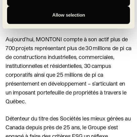
du bien-être des occupants. Sa raison d’être : créer
de la valeur pour ses clients, pour l’environnement,
Allow selection
et pour sa communauté.
Aujourd’hui, MONTONI compte à son actif plus de
700 projets représentant plus de 30 millions de pi ca
de constructions industrielles, commerciales,
institutionnelles et résidentielles, 30 campus
corporatifs ainsi que 25 millions de pi ca
présentement en développement – s’articulant en
un imposant portefeuille de propriétés à travers le
Québec.
Détenteur du titre des Sociétés les mieux gérées au
Canada depuis près de 25 ans, le Groupe s’est
engagé à faire des critères ESG un réflexe