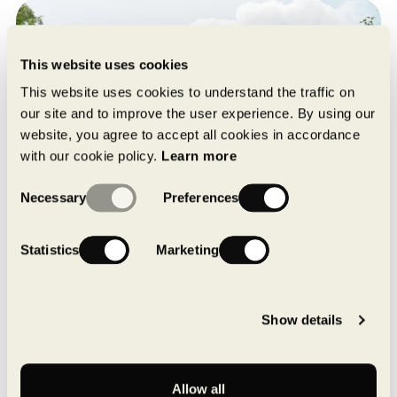
This website uses cookies
This website uses cookies to understand the traffic on
our site and to improve the user experience. By using our
website, you agree to accept all cookies in accordance
with our cookie policy.
Learn more
Consent
Necessary
Preferences
Selection
Statistics
Marketing
À propos de MONTONI
Pionnier des bâtiments durables au pays,
Show details
MONTONI développe, construit et gère des projets
immobiliers à l’avant-garde sur le plan de la
conception, de la performance, de l’urbanisme et
Allow all