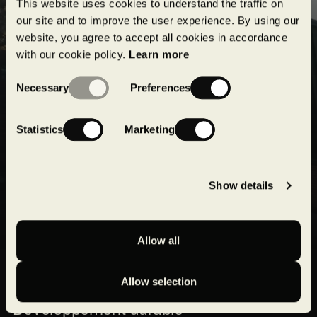
This website uses cookies to understand the traffic on
projets en cours et à venir !
our site and to improve the user experience. By using our
website, you agree to accept all cookies in accordance
Soumettre
with our cookie policy.
Learn more
Consent
Necessary
Preferences
Selection
Statistics
Marketing
Show details
Allow all
Expertises
Réalisations
Allow selection
Développement durable