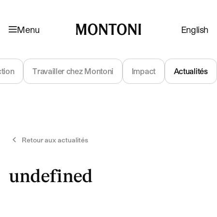
Aller à la navigation
Aller au contenu
Menu
English
Montoni
ction
Travailler chez Montoni
Impact
Actualités
Retour aux actualités
undefined