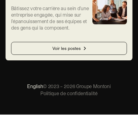
Bâtissez votre carrière au sein d'une
entreprise engagée, qui mise sur
l'épanouissement de ses équipes et
des gens qui la composent.
Voir les postes
English
©
2023
–
2026
Groupe Montoni
Politique de confidentialité