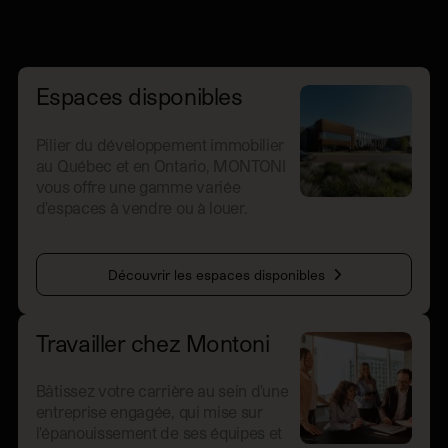
Espaces disponibles
Pilier du développement immobilier
au Québec et en Ontario, MONTONI
vous offre une gamme variée
d'espaces à vendre ou à louer.
Découvrir les espaces disponibles
Travailler chez Montoni
Bâtissez votre carrière au sein d'une
entreprise engagée, qui mise sur
l'épanouissement de ses équipes et