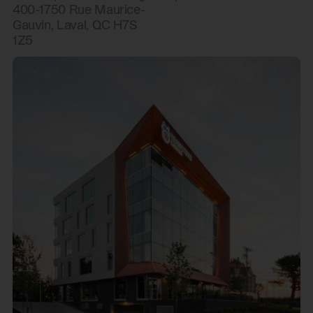
400-1750 Rue Maurice-
Gauvin, Laval, QC H7S
1Z5