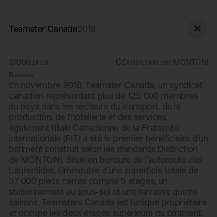
Aller à la navigation
Aller au contenu
Teamster Canada
2018
37000
pi ca
Distinction par MONTONI
Bureaux
En novembre 2018, Teamster Canada, un syndicat
canadien représentant plus de 125 000 membres
au pays dans les secteurs du transport, de la
production, de l’hôtellerie et des services,
également filiale Canadienne de la Fraternité
internationale (FIT) a été le premier bénéficiaire d’un
bâtiment construit selon les standards Distinction
de MONTONI. Situé en bordure de l’autoroute des
Laurentides, l’immeuble d’une superficie totale de
37 000 pieds carrés compte 5 étages, un
stationnement au sous-sol et une terrasse quatre
saisons. Teamsters Canada est l’unique propriétaire
et occupe les deux étages supérieurs du bâtiment.