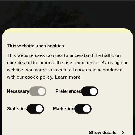
Abonnement à notre
This website uses cookies
infolettre
This website uses cookies to understand the traffic on
our site and to improve the user experience. By using our
website, you agree to accept all cookies in accordance
with our cookie policy.
Learn more
J’accepte de recevoir par courriel de la part de
Consent
Groupe Montoni
des invitations, des mises à jour,
Abonnez-vous à notre infolettre
Necessary
Preferences
Selection
des bulletins d’informations avec les nouveautés, les
Abonnez-vous à notre infolettre pour rester
réalisations, les espaces disponibles, les promotions
informé de nos dernières nouvelles concernant nos
Statistics
Marketing
concernant
Groupe Montoni
et ses partenaires
projets en cours et à venir !
d’affaires, le cas échéant.
Soumettre
Je comprends que je peux retirer mon consentement
Show details