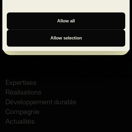
à tout moment en faisant parvenir un courriel à
l’adresse suivante
confidentialite@groupemontoni.com
ou en cliquant
Allow all
sur
désabonner
au bas des courriels.
Le formulaire est protégé par
reCAPTCHA
.
Allow selection
S’inscrire à l’infolettre
Expertises
Réalisations
Développement durable
Compagnie
Actualités