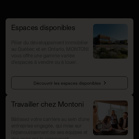
Espaces disponibles
Pilier du développement immobilier
au Québec et en Ontario, MONTONI
vous offre une gamme variée
d'espaces à vendre ou à louer.
Découvrir les espaces disponibles
Travailler chez Montoni
Bâtissez votre carrière au sein d'une
entreprise engagée, qui mise sur
l'épanouissement de ses équipes et
des gens qui la composent.