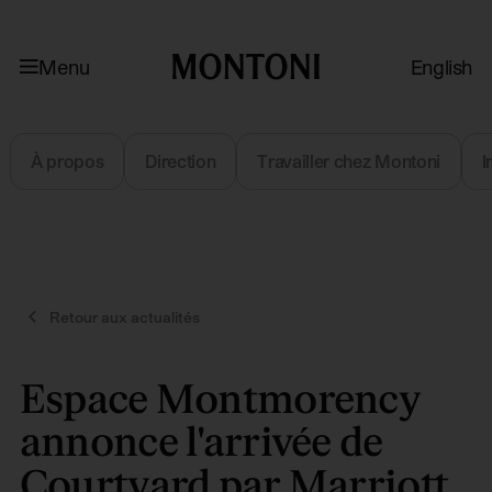
Aller à la navigation
Aller au contenu
Menu
English
Montoni
À propos
Direction
Travailler chez Montoni
I
Retour aux actualités
Espace Montmorency
annonce l'arrivée de
Courtyard par Marriott