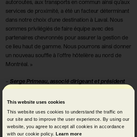
autoroutes, aux transports en commun ainsi qu’aux
services de proximité, a été un facteur déterminant
dans notre choix d’une destination à Laval. Nous
sommes privilégiés de faire équipe avec des
partenaires chevronnés pour assurer la gestion de
ce lieu haut de gamme. Nous pourrons ainsi donner
un nouveau souffle à l’offre hôtelière au nord de
Montréal. »
–
Serge Primeau, associé dirigeant et président
Abonnement à notre
Urgo Hotels Canada
This website uses cookies
infolettre
This website uses cookies to understand the traffic on
À propos de MONTONI
our site and to improve the user experience. By using our
website, you agree to accept all cookies in accordance
Leader dans le développement immobilier au
with our cookie policy.
Learn more